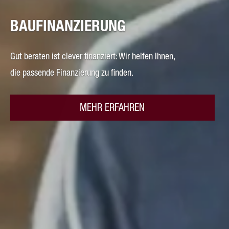
BAUFINANZIERUNG
Gut beraten ist clever finanziert: Wir helfen Ihnen,
die passende Finanzierung zu finden.
MEHR ERFAHREN
MEHR ERFAHREN
MEHR ERFAHREN
MEHR ERFAHREN
MEHR ERFAHREN