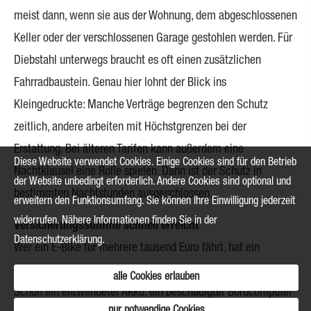
meist dann, wenn sie aus der Wohnung, dem abgeschlossenen
Keller oder der verschlossenen Garage gestohlen werden. Für
Diebstahl unterwegs braucht es oft einen zusätzlichen
Fahrradbaustein. Genau hier lohnt der Blick ins
Kleingedruckte: Manche Verträge begrenzen den Schutz
zeitlich, andere arbeiten mit Höchstgrenzen bei der
Erstattung. Bei älteren Tarifen kann außerdem eine
Diese Website verwendet Cookies. Einige Cookies sind für den Betrieb
Nachtklausel eine Rolle spielen. Dann ist der Schutz in
der Website unbedingt erforderlich. Andere Cookies sind optional und
bestimmten Nachtstunden ausgeschlossen.
erweitern den Funktionsumfang. Sie können Ihre Einwilligung jederzeit
widerrufen. Nähere Informationen finden Sie in der
Versicherungssumme schnell erreicht
Datenschutzerklärung
.
Wer ein E-Bike für mehrere tausend Euro fährt, hat ein
anderes Risiko als jemand mit einem einfachen Stadtrad.
alle Cookies erlauben
Schon ein entwendeter Akku, ein beschädigter Bordcomputer