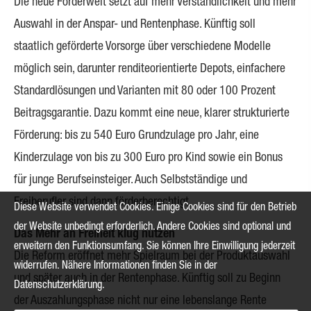
Die neue Förderwelt setzt auf mehr Verständlichkeit und mehr
Auswahl in der Anspar- und Rentenphase. Künftig soll
staatlich geförderte Vorsorge über verschiedene Modelle
möglich sein, darunter renditeorientierte Depots, einfachere
Standardlösungen und Varianten mit 80 oder 100 Prozent
Beitragsgarantie. Dazu kommt eine neue, klarer strukturierte
Förderung: bis zu 540 Euro Grundzulage pro Jahr, eine
Kinderzulage von bis zu 300 Euro pro Kind sowie ein Bonus
für junge Berufseinsteiger. Auch Selbstständige und
Freiberufler sind dann förderberechtigt.
Diese Website verwendet Cookies. Einige Cookies sind für den Betrieb
der Website unbedingt erforderlich. Andere Cookies sind optional und
Das Mehr an Freiheit klug nutzen
erweitern den Funktionsumfang. Sie können Ihre Einwilligung jederzeit
Die Reform eröffnet mehr Spielraum bei der Produktauswahl
widerrufen. Nähere Informationen finden Sie in der
und später auch in der Rentenphase. Künftig soll zu Beginn
Datenschutzerklärung
.
der Auszahlungsphase nicht nur eine lebenslange Rente