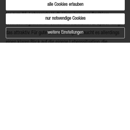
alle Cookies erlauben
möglich sein, sondern auch ein Auszahlplan, der mindestens
bis zum 85. Lebensjahr läuft. Hinzu kommen flexiblere
nur notwendige Cookies
Wechselmöglichkeiten zwischen Anbietern. Für Sparer klingt
weitere Einstellungen
das attraktiv. Für gute Entscheidungen braucht es allerdings
einen klaren Blick auf die eigene Lebenssituation, die
Risikobereitschaft und die Frage, wie viel Flexibilität im
Ruhestand wirklich gewünscht ist.
Was jetzt zu prüfen ist
Bestehende Verträge, vor allem aus der bisherigen Riester-
Welt, können weitergeführt werden. Gleichzeitig soll es
möglich werden, später in das neue Fördersystem zu
wechseln oder einen neuen Vertrag zu den neuen Konditionen
abzuschließen. Wer heute vorsorgt, steht deshalb vor einer