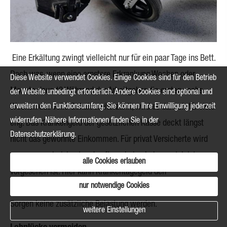
Eine Erkältung zwingt vielleicht nur für ein paar Tage ins Bett.
Doch was, wenn eine ernstere Erkrankung Wochen oder
Diese Website verwendet Cookies. Einige Cookies sind für den Betrieb
Monate dauert? Während der Arbeitgeber die ersten sechs
der Website unbedingt erforderlich. Andere Cookies sind optional und
Wochen das volle Gehalt weiterzahlt, wird es danach für viele
erweitern den Funktionsumfang. Sie können Ihre Einwilligung jederzeit
widerrufen. Nähere Informationen finden Sie in der
eng: Das Krankengeld der gesetzlichen Kasse deckt längst
Datenschutzerklärung
.
nicht das gewohnte Einkommen. Für privat Versicherte wird
es sogar noch riskanter, da oft gar keine Lohnersatzleistung
alle Cookies erlauben
vorgesehen ist. Hier kann Krankentagegeld den
nur notwendige Cookies
entscheidenden Unterschied machen – damit finanzielle
Sorgen keine zusätzliche Belastung werden.
weitere Einstellungen